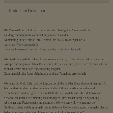
Karte zum Download
Die Veranstaltung „Auf den Spuren der alten Goldgräber“ kann auch für
Kindergeburtstag nach Voranmeldung gebucht werden.
Anmeldung in der Tourist-Info, Telefon 09671/30716 oder per EMail
tourismus@oberviechtach.de
Siehe auch externer Link zur Homepage der Stadt Oberviechtach
Als Goldgräbergebühr zahlen Erwachsene vier Euro, Kinder ab vier Jahren zwei Euro.
Gruppenführungen (ab 8 bis 15 Personen) kosten 25 Euro, jede weitere Person 2 Euro.
Wunschtermin sind nach Vereinbarung möglich.
Gummistiefel oder festes Schuhwerk sind zur Teilnahme erforderlich.
Wo heute der Gold-Lehrpfad bei Langau durch die Wälder führt, durchwühlten im 14.
Jahrhundert Goldsucher den steinigen Boden. Zahlreiche Abraumhalden und
Schürfgruben sind Zeugnisse des mittelalterlichen Goldabbaus. Die erlebnisreiche
Schatzsuche unter der Anleitung fachkundiger Goldwäscher sorgt für Spannung,
Abenteuer und Freizeitspaß sind garantiert. Wer wissen will, wie man mit der
Goldwaschpfanne richtig umgeht, sollte sich eine Goldwanderung nicht entgehen lassen.
Jeder Teilnehmer erhält das „Oberviechtacher Goldwäscherdiplom“.