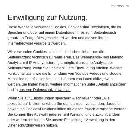
Doktor-Eisenbarth- und Stadtmuseum
Impressum
Navig
Oberviechtach
Einwilligung zur Nutzung.
Diese Webseite verwendet Cookies. Cookies sind Textdateien, die im
Speicher und/oder auf einem Datenträger Ihres zum Seitenbesuch
GOLDWASCHEN
genutzten Endgerätes gespeichert werden und die von Ihrem
Internetbrowser verarbeitet werden.
Wir verwenden Cookies mit rein technischem Inhalt, um die
Termine
(Externer Link auf die Seite der Stadt
Seitennutzung technisch zu realisieren. Das Webanalyse-Tool Matomo
Oberviechtach)
Analytics mit IP Anonymisierung ermöglicht uns eine Analyse der
Seitennutzung, wenn Sie uns hierzu Ihre Einwilligung erteilen. Weitere
Funktionalitäten, wie die Einbindung von Youtube-Videos und Google
Maps sind ebenfalls optional und können von Ihnen aktiv gewählt
Gruppenführungen
- gerne auch zum Wunschtermin
werden. Sie finden hierzu weitere Informationen unter „Details anzeigen“
und in
unseren Datenschutzhinweisen
.
Dem Gold auf der Spur
Wenn Sie auf „Einstellungen speichern & schließen“ oder „Alle
Vom Mittelalter bis in die heutige Gegenwart stand und
akzeptieren“ klicken, erklären Sie sich damit einverstanden, dass die
gewählten Cookies/Funktionalitäten für diesen Zweck verarbeitet werden.
steht die Eisenbarthstadt bei der Suche nach Gold in
Sie können Ihre Auswahl jederzeit mit Wirkung für die Zukunft ändern
Bayern mit an erster Stelle. Ein „Goldrausch im Kleinen“
oder widerrufen indem Sie unsere Einstellungs-Verwaltung in den
kann am Samstag bei einer geführten Goldwanderung
Datenschutzhinweisen nutzen.
erlebt werden. Treffpunkt für alle Interessenten ist um 13