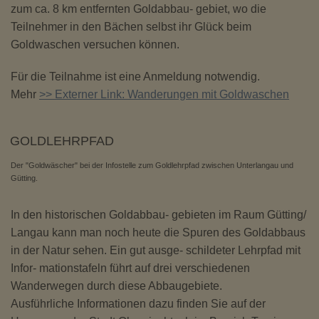
Diese Website nutzt Matomo Analytics für die Auswertung der
zum ca. 8 km entfernten Goldabbau- gebiet, wo die
Seitenaufrufe als Statistik. Die hierdurch gespeicherten Daten werden
Teilnehmer in den Bächen selbst ihr Glück beim
ausschließlich auf unseren eigenen Servern gespeichert. Eine
Goldwaschen versuchen können.
Übertragung an Dritte erfolgt nicht. Wir verwenden die Funktion
AnonymizeIP zur Anonymisierung Ihrer IP-Adresse, so dass diese gekürzt
wird und nicht mehr Ihrem Besuch auf unserer Internetseite zugeordnet
Für die Teilnahme ist eine Anmeldung notwendig.
werden kann.
Mehr
>> Externer Link: Wanderungen mit Goldwaschen
YouTube / Vimeo
Videos werden über die Plattformen YouTube oder Vimeo eingebunden.
GOLDLEHRPFAD
Wir nutzen YouTube im erweiterten Datenschutzmodus. Dieser Modus
bewirkt laut YouTube, dass YouTube keine Informationen über die
Der "Goldwäscher" bei der Infostelle zum Goldlehrpfad zwischen Unterlangau und
Besucher auf dieser Website speichert, bevor diese sich das Video
Gütting.
ansehen.
Eingebundene Inhalte
In den historischen Goldabbau- gebieten im Raum Gütting/
Optional sind externe Inhalte auf den Seiten dieser Website
Langau kann man noch heute die Spuren des Goldabbaus
eingebunden. Das können Kartendienste wie z.B. Google Maps sein
in der Natur sehen. Ein gut ausge- schildeter Lehrpfad mit
oder auch Anwendungen einer externen Website.
Infor- mationstafeln führt auf drei verschiedenen
Wanderwegen durch diese Abbaugebiete.
Ausführliche Informationen dazu finden Sie auf der