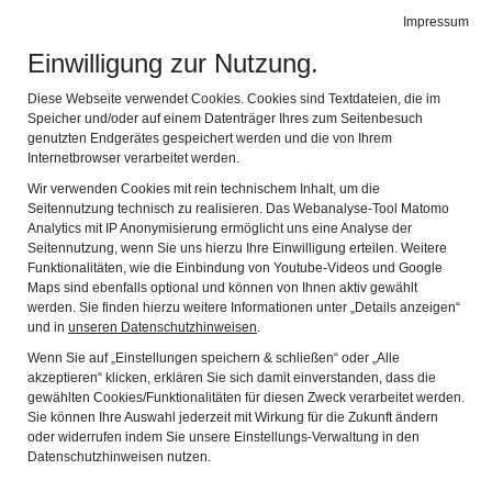
Doktor-Eisenbarth- und Stadtmuseum
Impressum
Navig
Oberviechtach
Einwilligung zur Nutzung.
Diese Webseite verwendet Cookies. Cookies sind Textdateien, die im
Speicher und/oder auf einem Datenträger Ihres zum Seitenbesuch
genutzten Endgerätes gespeichert werden und die von Ihrem
Internetbrowser verarbeitet werden.
Wir verwenden Cookies mit rein technischem Inhalt, um die
Seitennutzung technisch zu realisieren. Das Webanalyse-Tool Matomo
Analytics mit IP Anonymisierung ermöglicht uns eine Analyse der
HERZLICH WILLKOMMEN
Seitennutzung, wenn Sie uns hierzu Ihre Einwilligung erteilen. Weitere
Funktionalitäten, wie die Einbindung von Youtube-Videos und Google
Maps sind ebenfalls optional und können von Ihnen aktiv gewählt
Das Oberviechtacher Doktor-Eisenbarth- und
werden. Sie finden hierzu weitere Informationen unter „Details anzeigen“
Stadtmuseum heißt Sie herzlich auf seiner Homepage
und in
unseren Datenschutzhinweisen
.
willkommen.
Wenn Sie auf „Einstellungen speichern & schließen“ oder „Alle
akzeptieren“ klicken, erklären Sie sich damit einverstanden, dass die
gewählten Cookies/Funktionalitäten für diesen Zweck verarbeitet werden.
Ein neues Angebot auf unserer Website:
Sie können Ihre Auswahl jederzeit mit Wirkung für die Zukunft ändern
Doktor Eisenbarth führt Sie in einem Video durch
oder widerrufen indem Sie unsere Einstellungs-Verwaltung in den
Datenschutzhinweisen nutzen.
"sein" Museum.
(12:44 Minuten)