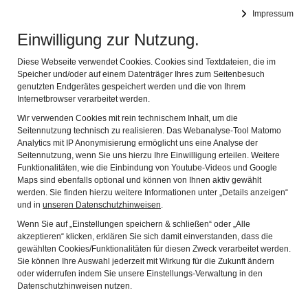
Doktor-Eisenbarth- und Stadtmuseum
Impressum
Navig
Oberviechtach
Einwilligung zur Nutzung.
Diese Webseite verwendet Cookies. Cookies sind Textdateien, die im
Speicher und/oder auf einem Datenträger Ihres zum Seitenbesuch
genutzten Endgerätes gespeichert werden und die von Ihrem
Internetbrowser verarbeitet werden.
Wir verwenden Cookies mit rein technischem Inhalt, um die
Seitennutzung technisch zu realisieren. Das Webanalyse-Tool Matomo
Analytics mit IP Anonymisierung ermöglicht uns eine Analyse der
„ALOIS NIEDERALT, MDB
Seitennutzung, wenn Sie uns hierzu Ihre Einwilligung erteilen. Weitere
ein bedeutender Bundespolitiker der 50er und 60er Jahre
Funktionalitäten, wie die Einbindung von Youtube-Videos und Google
Maps sind ebenfalls optional und können von Ihnen aktiv gewählt
aus der Region“
werden. Sie finden hierzu weitere Informationen unter „Details anzeigen“
15.11.2019, 19:00 Uhr
und in
unseren Datenschutzhinweisen
.
Vortrag von Georg Lang
Wenn Sie auf „Einstellungen speichern & schließen“ oder „Alle
akzeptieren“ klicken, erklären Sie sich damit einverstanden, dass die
______________________________________________________
gewählten Cookies/Funktionalitäten für diesen Zweck verarbeitet werden.
Sie können Ihre Auswahl jederzeit mit Wirkung für die Zukunft ändern
Alle Veranstaltungen finden im Museum oder im
oder widerrufen indem Sie unsere Einstellungs-Verwaltung in den
Kulturzentrum in der Marktmühle
Datenschutzhinweisen nutzen.
statt. Soweit nicht anderes angegeben, ist die Teilnahme