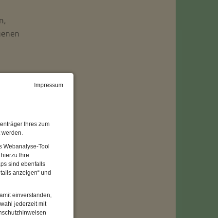
n,
igenen
Impressum
_____
enträger Ihres zum
n der
t werden.
Das Webanalyse-Tool
ei
hierzu Ihre
ps sind ebenfalls
tails anzeigen“ und
damit einverstanden,
wahl jederzeit mit
enschutzhinweisen