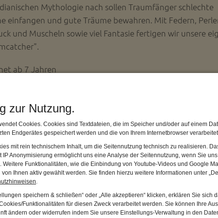
ndianischen Mythologie nach sollen Traumfänger schlechte
e einfangen und gute Träume bewahren. Mit Federn, Perle
ck und Muscheln sowie viel Fantasie fertigen wir unsere e
mcatcher".
net ab 7 Jahren
bühr inkl. Materialkosten 9.- Euro
ng zur Nutzung.
________________________________________________________
endet Cookies. Cookies sind Textdateien, die im Speicher und/oder auf einem Dat
Veranstaltungen finden im Museum oder im Kulturzentrum i
ten Endgerätes gespeichert werden und die von Ihrem Internetbrowser verarbeite
tmühle
es mit rein technischem Inhalt, um die Seitennutzung technisch zu realisieren. 
 Soweit nicht anderes angegeben, ist die Teilnahme kostenfr
t IP Anonymisierung ermöglicht uns eine Analyse der Seitennutzung, wenn Sie uns 
en. Weitere Funktionalitäten, wie die Einbindung von Youtube-Videos und Google Ma
hne Anmeldung. Änderungen vorbehalten.
von Ihnen aktiv gewählt werden. Sie finden hierzu weitere Informationen unter „De
hutzhinweisen
.
isatorisches:
llungen speichern & schließen“ oder „Alle akzeptieren“ klicken, erklären Sie sich 
dung / Info:
ookies/Funktionalitäten für diesen Zweck verarbeitet werden. Sie können Ihre Aus
unft ändern oder widerrufen indem Sie unsere Einstellungs-Verwaltung in den Dat
tte Ring, Tel: 0175 464 2306
oder Museum siehe unten.