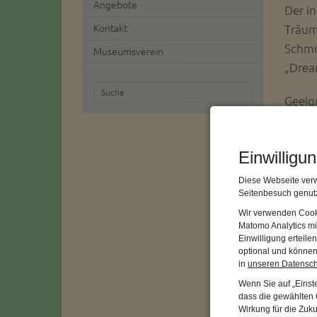
Angebote
Der i
Träum
Kontakt
Schmu
Museumsverein
„Drea
Geeig
Kursge
Einwilligu
_____
Diese Webseite verw
Alle 
Seitenbesuch genutz
Mark
Wir verwenden Cooki
statt.
Matomo Analytics mi
Einwilligung erteil
und o
optional und können 
in
unseren Datensc
Organ
Wenn Sie auf „Einste
Anmel
dass die gewählten C
Wirkung für die Zuk
Jeane