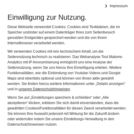
Doktor-Eisenbarth- und Stadtmuseum
Impressum
Navig
Oberviechtach
Einwilligung zur Nutzung.
Diese Webseite verwendet Cookies. Cookies sind Textdateien, die im
Speicher und/oder auf einem Datenträger Ihres zum Seitenbesuch
genutzten Endgerätes gespeichert werden und die von Ihrem
Internetbrowser verarbeitet werden.
Wir verwenden Cookies mit rein technischem Inhalt, um die
Seitennutzung technisch zu realisieren. Das Webanalyse-Tool Matomo
Analytics mit IP Anonymisierung ermöglicht uns eine Analyse der
„MITTELALTER LEBEN UND ERLEBEN IM GESCHICHTSPARK
Seitennutzung, wenn Sie uns hierzu Ihre Einwilligung erteilen. Weitere
BÄRNAU-TACHOV“
Funktionalitäten, wie die Einbindung von Youtube-Videos und Google
28.09.2018, 19.oo Uhr
Maps sind ebenfalls optional und können von Ihnen aktiv gewählt
werden. Sie finden hierzu weitere Informationen unter „Details anzeigen“
Vortrag von Stefan Wolters M.A.
und in
unseren Datenschutzhinweisen
.
Wenn Sie auf „Einstellungen speichern & schließen“ oder „Alle
Veranstalter: Museumsverein
akzeptieren“ klicken, erklären Sie sich damit einverstanden, dass die
gewählten Cookies/Funktionalitäten für diesen Zweck verarbeitet werden.
______________________________________________________
Sie können Ihre Auswahl jederzeit mit Wirkung für die Zukunft ändern
oder widerrufen indem Sie unsere Einstellungs-Verwaltung in den
Alle Veranstaltungen finden im Museum oder im
Datenschutzhinweisen nutzen.
Kulturzentrum in der Marktmühle